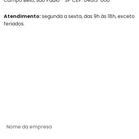
Campo Belo, São Paulo - SP CEP: 04613-000
Atendimento:
segunda a sexta, das 9h às 18h, exceto
feriados.
Tel:
(11) 4236-8888
WhatsApp:
(11) 4236-8888
Empresa
Serviços
Guarda-volumes
Onde encontrar
Rede de Parceiros
SEJA UM PARCEIRO MALEX