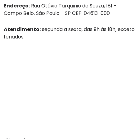
Endereço:
Rua Otávio Tarquinio de Souza, 181 -
Campo Belo, São Paulo - SP CEP: 04613-000
Atendimento:
segunda a sexta, das 9h às 18h, exceto
feriados.
Tel:
(11) 4236-8888
WhatsApp:
(11) 4236-8888
Empresa
Serviços
Guarda-volumes
Onde encontrar
Rede de Parceiros
SEJA UM PARCEIRO MALEX