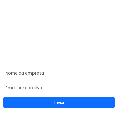
WhatsApp:
(11) 4236-8888
Empresa
Serviços
Guarda-volumes
Onde encontrar
Rede de Parceiros
SEJA UM PARCEIRO MALEX
Enviar