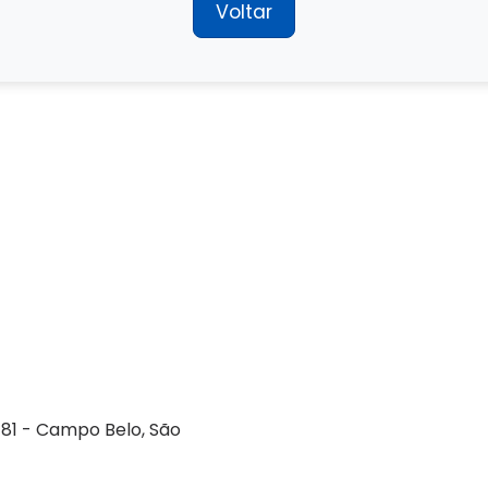
Voltar
Empresa
Serviços
Guarda-volumes
Onde encontrar
181 - Campo Belo, São