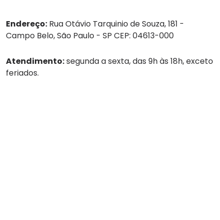
Endereço:
Rua Otávio Tarquinio de Souza, 181 -
Campo Belo, São Paulo - SP CEP: 04613-000
Atendimento:
segunda a sexta, das 9h às 18h, exceto
feriados.
Tel:
(11) 4236-8888
WhatsApp:
(11) 4236-8888
Empresa
Serviços
Guarda-volumes
Onde encontrar
Rede de Parceiros
SEJA UM PARCEIRO MALEX