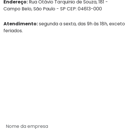
Endereço:
Rua Otávio Tarquinio de Souza, 181 -
Campo Belo, São Paulo - SP CEP: 04613-000
Atendimento:
segunda a sexta, das 9h às 18h, exceto
feriados.
Tel:
(11) 4236-8888
WhatsApp:
(11) 4236-8888
Empresa
Serviços
Guarda-volumes
Onde encontrar
Rede de Parceiros
SEJA UM PARCEIRO MALEX