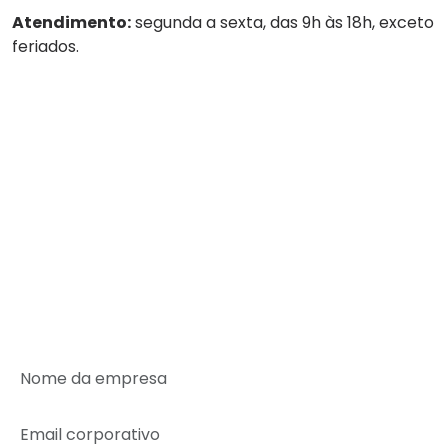
Atendimento:
segunda a sexta, das 9h às 18h, exceto
feriados.
Tel:
(11) 4236-8888
WhatsApp:
(11) 4236-8888
Empresa
Serviços
Guarda-volumes
Onde encontrar
Rede de Parceiros
SEJA UM PARCEIRO MALEX