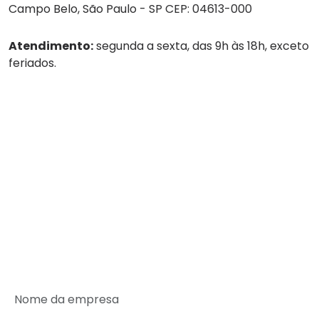
Campo Belo, São Paulo - SP CEP: 04613-000
Atendimento:
segunda a sexta, das 9h às 18h, exceto
feriados.
Tel:
(11) 4236-8888
WhatsApp:
(11) 4236-8888
Empresa
Serviços
Guarda-volumes
Onde encontrar
Rede de Parceiros
SEJA UM PARCEIRO MALEX