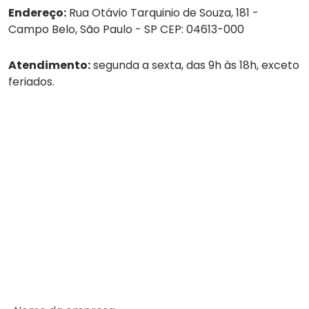
Endereço:
Rua Otávio Tarquinio de Souza, 181 -
Campo Belo, São Paulo - SP CEP: 04613-000
Atendimento:
segunda a sexta, das 9h às 18h, exceto
feriados.
Tel:
(11) 4236-8888
WhatsApp:
(11) 4236-8888
Empresa
Serviços
Guarda-volumes
Onde encontrar
Rede de Parceiros
SEJA UM PARCEIRO MALEX