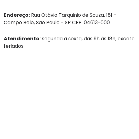
Endereço:
Rua Otávio Tarquinio de Souza, 181 -
Campo Belo, São Paulo - SP CEP: 04613-000
Atendimento:
segunda a sexta, das 9h às 18h, exceto
feriados.
Tel:
(11) 4236-8888
WhatsApp:
(11) 4236-8888
Empresa
Serviços
Guarda-volumes
Onde encontrar
Rede de Parceiros
SEJA UM PARCEIRO MALEX