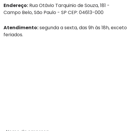
Endereço:
Rua Otávio Tarquinio de Souza, 181 -
Campo Belo, São Paulo - SP CEP: 04613-000
Atendimento:
segunda a sexta, das 9h às 18h, exceto
feriados.
Tel:
(11) 4236-8888
WhatsApp:
(11) 4236-8888
Empresa
Serviços
Guarda-volumes
Onde encontrar
Rede de Parceiros
SEJA UM PARCEIRO MALEX