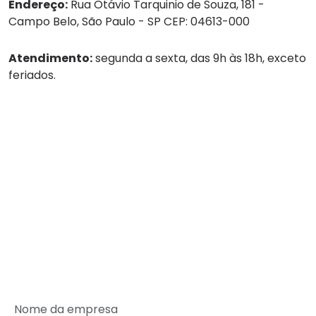
Endereço:
Rua Otávio Tarquinio de Souza, 181 -
Campo Belo, São Paulo - SP CEP: 04613-000
Atendimento:
segunda a sexta, das 9h às 18h, exceto
feriados.
Tel:
(11) 4236-8888
WhatsApp:
(11) 4236-8888
Empresa
Serviços
Guarda-volumes
Onde encontrar
Rede de Parceiros
SEJA UM PARCEIRO MALEX