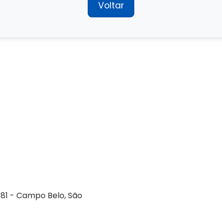
Voltar
Empresa
Serviços
Guarda-volumes
Onde encontrar
181 - Campo Belo, São