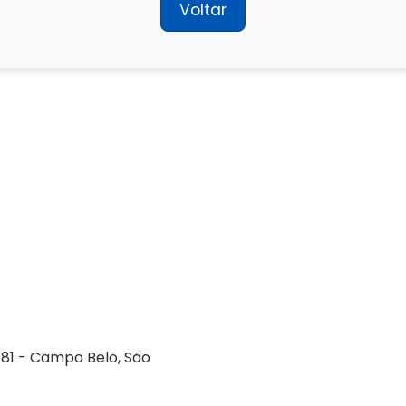
Voltar
Empresa
Serviços
Guarda-volumes
Onde encontrar
181 - Campo Belo, São